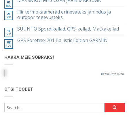
MAKSA KOLMES OSAS JÄRELMAKSUGA
01
NOV
Flir termokaamerad erinevateks jahindus ja
25
outdoor tegevusteks
SEP
SUUNTO Spordikellad. GPS-kellad, Matkakellad
15
SEP
GPS Foretrex 701 Ballistic Edition GARMIN
08
AUG
HAKKA MEIE SÕBRAKS!
HawaiiDrive-O.com
OTSI TOODET