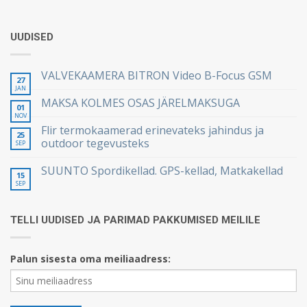
UUDISED
VALVEKAAMERA BITRON Video B-Focus GSM
27
JAN
MAKSA KOLMES OSAS JÄRELMAKSUGA
01
NOV
Flir termokaamerad erinevateks jahindus ja
25
outdoor tegevusteks
SEP
SUUNTO Spordikellad. GPS-kellad, Matkakellad
15
SEP
TELLI UUDISED JA PARIMAD PAKKUMISED MEILILE
Palun sisesta oma meiliaadress: