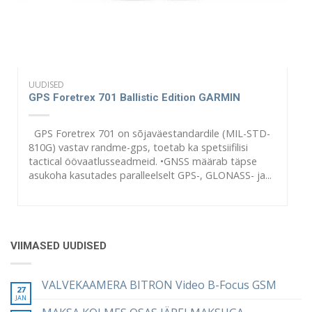
UUDISED
GPS Foretrex 701 Ballistic Edition GARMIN
GPS Foretrex 701 on sõjaväestandardile (MIL-STD-
810G) vastav randme-gps, toetab ka spetsiifilisi
tactical öövaatlusseadmeid. •GNSS määrab täpse
asukoha kasutades paralleelselt GPS-, GLONASS- ja...
VIIMASED UUDISED
VALVEKAAMERA BITRON Video B-Focus GSM
27
JAN