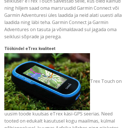
seikluse? eTrex Touch salvestab selle, kus oled käinud
ning hiljem saad oma marsruudid Garmin Connect või
Garmin Adventuresi üles laadida ja neid alati uuesti alla
laadida ning läbi teha. Garmin Connect ja Garmin
Adventures on tasuta ja võimaldavad sul jagada oma
seiklusi sõprade ja perega.
Töökindel eTrex kvaliteet
Trex Touch on
uusim toode kuulsas eTrex käsi-GPS seerias. Need
tooted on edukalt kasutusel kogu maailmas, külmal