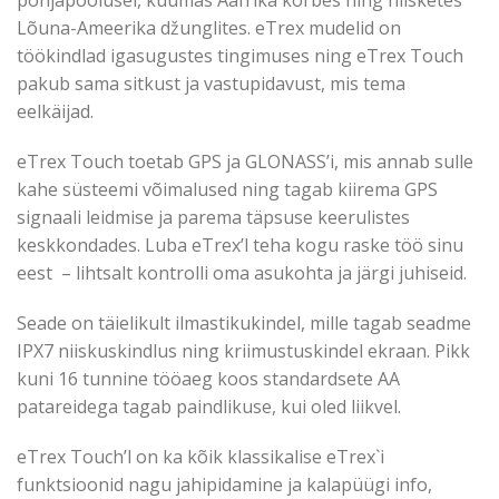
põhjapoolusel, kuumas Aafrika kõrbes ning niisketes
Lõuna-Ameerika džunglites. eTrex mudelid on
töökindlad igasugustes tingimuses ning eTrex Touch
pakub sama sitkust ja vastupidavust, mis tema
eelkäijad.
eTrex Touch toetab GPS ja GLONASS’i, mis annab sulle
kahe süsteemi võimalused ning tagab kiirema GPS
signaali leidmise ja parema täpsuse keerulistes
keskkondades. Luba eTrex’l teha kogu raske töö sinu
eest – lihtsalt kontrolli oma asukohta ja järgi juhiseid.
Seade on täielikult ilmastikukindel, mille tagab seadme
IPX7 niiskuskindlus ning kriimustuskindel ekraan. Pikk
kuni 16 tunnine tööaeg koos standardsete AA
patareidega tagab paindlikuse, kui oled liikvel.
eTrex Touch’l on ka kõik klassikalise eTrex`i
funktsioonid nagu jahipidamine ja kalapüügi info,