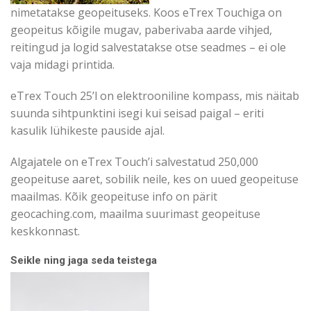
nimetatakse geopeituseks. Koos eTrex Touchiga on
geopeitus kõigile mugav, paberivaba aarde vihjed,
reitingud ja logid salvestatakse otse seadmes – ei ole
vaja midagi printida.
eTrex Touch 25’l on elektrooniline kompass, mis näitab
suunda sihtpunktini isegi kui seisad paigal – eriti
kasulik lühikeste pauside ajal.
Algajatele on eTrex Touch’i salvestatud 250,000
geopeituse aaret, sobilik neile, kes on uued geopeituse
maailmas. Kõik geopeituse info on pärit
geocaching.com, maailma suurimast geopeituse
keskkonnast.
Seikle ning jaga seda teistega