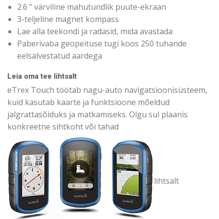
2.6 ” värviline mahutundlik puute-ekraan
3-teljeline magnet kompass
Lae alla teekondi ja radasid, mida avastada
Paberivaba geopeituse tugi koos 250 tuhande
eelsalvestatud aardega
Leia oma tee lihtsalt
eTrex Touch töötab nagu-auto navigatsioonisüsteem,
kuid kasutab kaarte ja funktsioone mõeldud
jalgrattasõiduks ja matkamiseks. Olgu sul plaanis
konkreetne sihtkoht või tahad
lihtsalt