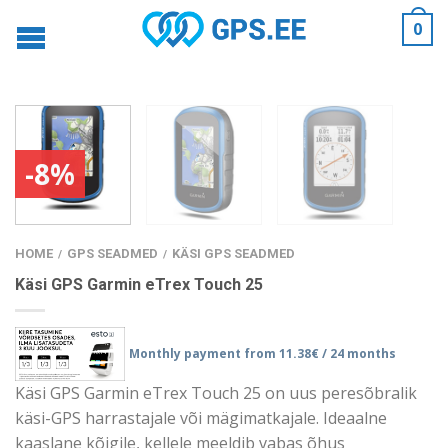
0
-8%
HOME
GPS SEADMED
KÄSI GPS SEADMED
/
/
Käsi GPS Garmin eTrex Touch 25
Monthly payment from
11.38
€ / 24 months
Käsi GPS Garmin eTrex Touch 25 on uus peresõbralik
käsi-GPS harrastajale või mägimatkajale. Ideaalne
kaaslane kõigile, kellele meeldib vabas õhus