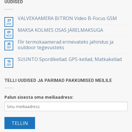
UUDISED
VALVEKAAMERA BITRON Video B-Focus GSM
27
JAN
MAKSA KOLMES OSAS JÄRELMAKSUGA
01
NOV
Flir termokaamerad erinevateks jahindus ja
25
outdoor tegevusteks
SEP
SUUNTO Spordikellad. GPS-kellad, Matkakellad
15
SEP
TELLI UUDISED JA PARIMAD PAKKUMISED MEILILE
Palun sisesta oma meiliaadress: