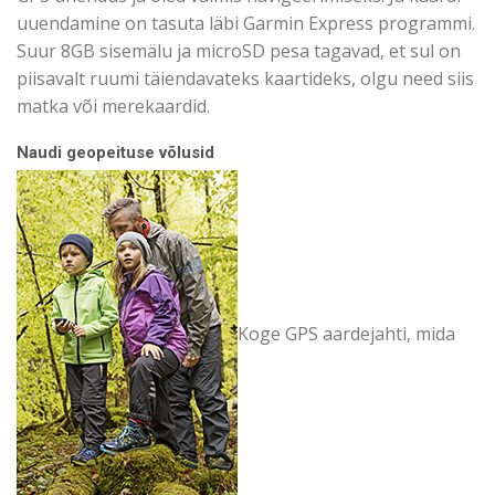
uuendamine on tasuta läbi Garmin Express programmi.
Suur 8GB sisemälu ja microSD pesa tagavad, et sul on
piisavalt ruumi täiendavateks kaartideks, olgu need siis
matka või merekaardid.
Naudi geopeituse võlusid
Koge GPS aardejahti, mida