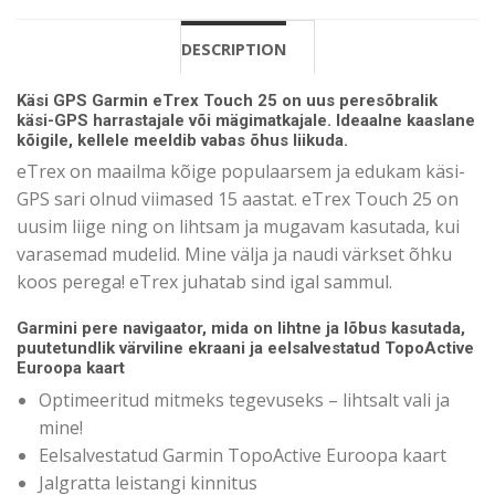
DESCRIPTION
Käsi GPS Garmin eTrex Touch 25 on uus peresõbralik
käsi-GPS harrastajale või mägimatkajale. Ideaalne kaaslane
kõigile, kellele meeldib vabas õhus liikuda.
eTrex on maailma kõige populaarsem ja edukam käsi-
GPS sari olnud viimased 15 aastat. eTrex Touch 25 on
uusim liige ning on lihtsam ja mugavam kasutada, kui
varasemad mudelid. Mine välja ja naudi värkset õhku
koos perega! eTrex juhatab sind igal sammul.
Garmini pere navigaator, mida on lihtne ja lõbus kasutada,
puutetundlik värviline ekraani ja eelsalvestatud TopoActive
Euroopa kaart
Optimeeritud mitmeks tegevuseks – lihtsalt vali ja
mine!
Eelsalvestatud Garmin TopoActive Euroopa kaart
Jalgratta leistangi kinnitus