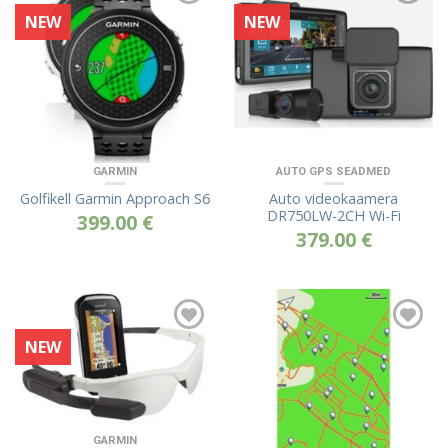
NEW
NEW
GARMIN
AUTO GPS SEADMED
Golfikell Garmin Approach S6
Auto videokaamera
DR750LW-2CH Wi-Fi
399.00
€
379.00
€
NEW
GARMIN