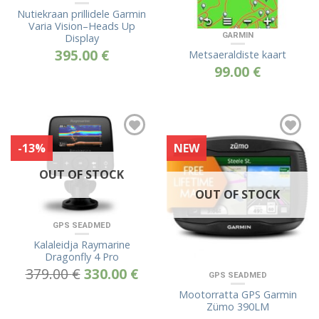
Nutiekraan prillidele Garmin
Varia Vision–Heads Up
GARMIN
Display
395.00
€
Metsaeraldiste kaart
99.00
€
-13%
NEW
OUT OF STOCK
OUT OF STOCK
GPS SEADMED
Kalaleidja Raymarine
Dragonfly 4 Pro
379.00
€
330.00
€
GPS SEADMED
Mootorratta GPS Garmin
Zümo 390LM