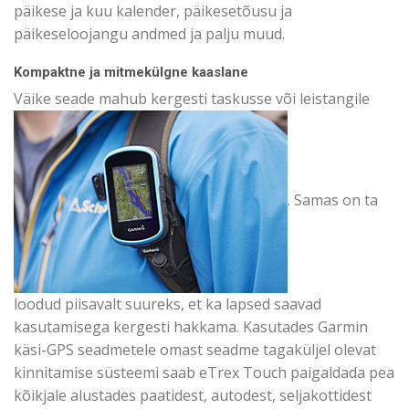
päikese ja kuu kalender, päikesetõusu ja
päikeseloojangu andmed ja palju muud.
Kompaktne ja mitmekülgne kaaslane
Väike seade mahub kergesti taskusse või leistangile
. Samas on ta
loodud piisavalt suureks, et ka lapsed saavad
kasutamisega kergesti hakkama. Kasutades Garmin
käsi-GPS seadmetele omast seadme tagaküljel olevat
kinnitamise süsteemi saab eTrex Touch paigaldada pea
kõikjale alustades paatidest, autodest, seljakottidest