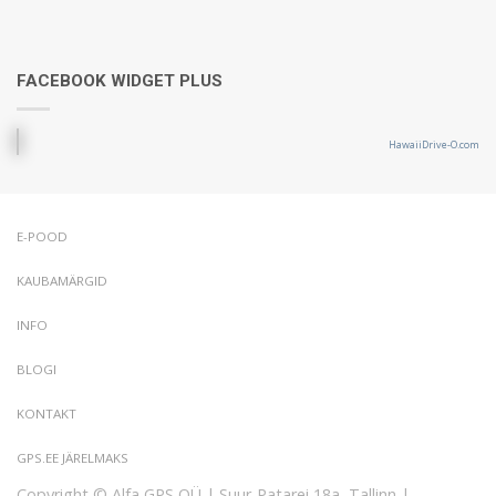
FACEBOOK WIDGET PLUS
HawaiiDrive-O.com
E-POOD
KAUBAMÄRGID
INFO
BLOGI
KONTAKT
GPS.EE JÄRELMAKS
Copyright © Alfa GPS OÜ | Suur-Patarei 18a, Tallinn |