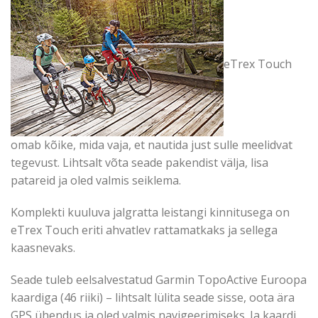
eTrex Touch
omab kõike, mida vaja, et nautida just sulle meelidvat
tegevust. Lihtsalt võta seade pakendist välja, lisa
patareid ja oled valmis seiklema.
Komplekti kuuluva jalgratta leistangi kinnitusega on
eTrex Touch eriti ahvatlev rattamatkaks ja sellega
kaasnevaks.
Seade tuleb eelsalvestatud Garmin TopoActive Euroopa
kaardiga (46 riiki) – lihtsalt lülita seade sisse, oota ära
GPS ühendus ja oled valmis navigeerimiseks. Ja kaardi