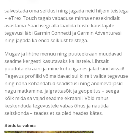
salvestada oma seiklusi ning jagada neid hiljem teistega
– eTrex Touch tagab vabaduse minna enesekindlalt
avastama. Saad isegi alla laadida teiste kaustajate
tegevusi läbi Garmin Connecti ja Garmin Adventuresi
ning jagada ka enda seiklust teistega.
Mugav ja lihtne menüü ning puuteekraan muudavad
seadme kergesti kasutavaks ka lastele. Lihtsalt
puuduta ekraani ja mine kuhu iganes jalad sind viivad!
Tegevus profiilid võimaldavad sul kiirelt valida tegevuse
ning näha kohandatud seadistusi ning andmeväljasid
nagu matkamine, jalgrattasõit ja geopeitus – seega
kõik mida sa vajad seadme ekraanil. Võid rahus
keskenduda tegevustele vabas õhus ja nautida
seltskonda – teades et sa oled heades kätes.
Sõiduks valmis